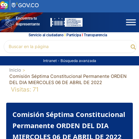
Ir
al
contenido
Encuentra tu
Representante
Servicio al ciudadano
l
Participa
l
Transparencia
Buscar
Bu
por:
Intranet
-
Búsqueda avanzada
Inicio
Comisión Séptima Constitucional Permanente ORDEN
DEL DIA MIERCOLES 06 DE ABRIL DE 2022
Visitas: 71
Comisión Séptima Constitucional
Permanente ORDEN DEL DIA
MIERCOLES 06 DE ABRIL DE 2022