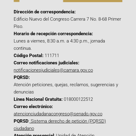
Dirección de correspondencia:
Edificio Nuevo del Congreso Carrera 7 No. 8-68 Primer
Piso.
Horario de recepción correspondencia:
Lunes a viernes, 8:30 a.m. a 4:30 p.m., jornada
continua.
Código Postal:
111711
Correo notificaciones judiciales:
notificacionesjudiciales@camara.gov.co
PQRSD:
Atención peticiones, quejas, reclamos, sugerencias y
denuncias
Línea Nacional Gratuita:
018000122512
Correo electrónico:
atencionciudadanacongreso@senado.gov.co
PQRSD
:
Sistema derecho de petición (PQRSD)
ciudadano
Atención presencial
: Unidad de Atención