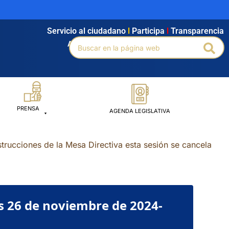
Servicio al ciudadano
l
Participa
l
Transparencia
Buscar
Agendamiento
l
Intranet
l
Búsqueda avanzada
Bus
por:
PRENSA
AGENDA LEGISLATIVA
rucciones de la Mesa Directiva esta sesión se cancela
s 26 de noviembre de 2024-