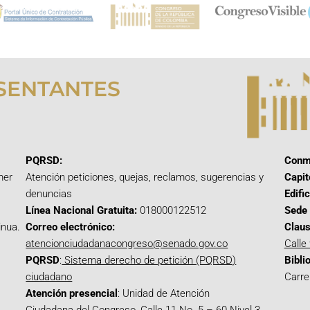
SENTANTES
PQRSD:
Conm
mer
Atención peticiones, quejas, reclamos, sugerencias y
Capit
denuncias
Edifi
Línea Nacional Gratuita:
018000122512
Sede 
inua.
Correo electrónico:
Claus
atencionciudadanacongreso@senado.gov.co
Calle
PQRSD
:
Sistema derecho de petición (PQRSD)
Bibli
ciudadano
Carre
Atención presencial
: Unidad de Atención