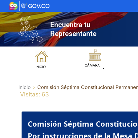
Ir
al
contenido
Encuentra tu
Representante
CÁMARA
INICIO
Inicio
Comisión Séptima Constitucional Permanent
Visitas: 63
Comisión Séptima Constitucio
Por instrucciones de la Mesa D