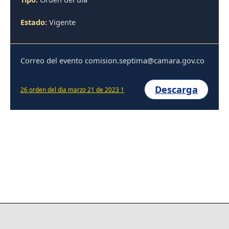
Estado:
Vigente
Correo del evento comision.septima@camara.gov.co
Descarga
26 orden del dia marzo 21 de 2023 1