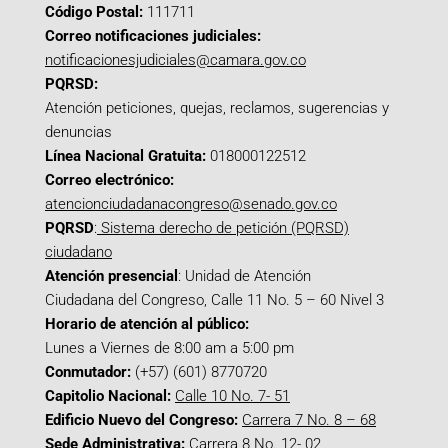
Código Postal:
111711
Correo notificaciones judiciales:
notificacionesjudiciales@camara.gov.co
PQRSD:
Atención peticiones, quejas, reclamos, sugerencias y
denuncias
Línea Nacional Gratuita:
018000122512
Correo electrónico:
atencionciudadanacongreso@senado.gov.co
PQRSD
:
Sistema derecho de petición (PQRSD)
ciudadano
Atención presencial
: Unidad de Atención
Ciudadana del Congreso, Calle 11 No. 5 – 60 Nivel 3
Horario de atención al público:
Lunes a Viernes de 8:00 am a 5:00 pm
Conmutador:
(+57) (601) 8770720
Capitolio Nacional:
Calle 10 No. 7- 51
Edificio Nuevo del Congreso:
Carrera 7 No. 8 – 68
Sede Administrativa:
Carrera 8 No. 12- 02