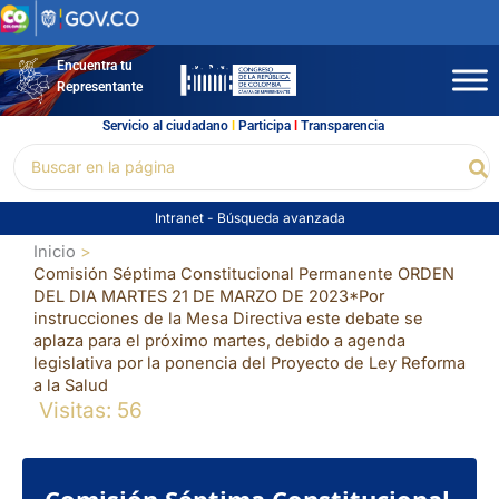
Ir
al
contenido
Encuentra tu
Representante
Servicio al ciudadano
l
Participa
l
Transparencia
Buscar
Bu
por:
Intranet
-
Búsqueda avanzada
Inicio
Comisión Séptima Constitucional Permanente ORDEN
DEL DIA MARTES 21 DE MARZO DE 2023*Por
instrucciones de la Mesa Directiva este debate se
aplaza para el próximo martes, debido a agenda
legislativa por la ponencia del Proyecto de Ley Reforma
a la Salud
Visitas: 56