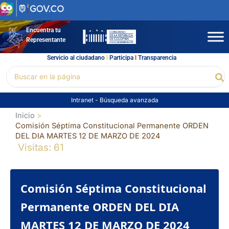
Ir
al
contenido
Encuentra tu
Representante
Servicio al ciudadano
l
Participa
l
Transparencia
Buscar
Bu
por:
Intranet
-
Búsqueda avanzada
Inicio
Comisión Séptima Constitucional Permanente ORDEN
DEL DIA MARTES 12 DE MARZO DE 2024
Visitas: 61
Comisión Séptima Constitucional
Permanente ORDEN DEL DIA
MARTES 12 DE MARZO DE 2024