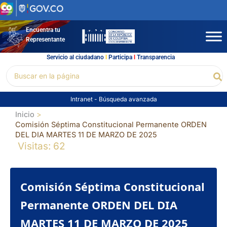
Ir
al
contenido
Encuentra tu
Representante
Servicio al ciudadano
l
Participa
l
Transparencia
Buscar
Bu
por:
Intranet
-
Búsqueda avanzada
Inicio
Comisión Séptima Constitucional Permanente ORDEN
DEL DIA MARTES 11 DE MARZO DE 2025
Visitas: 62
Comisión Séptima Constitucional
Permanente ORDEN DEL DIA
MARTES 11 DE MARZO DE 2025