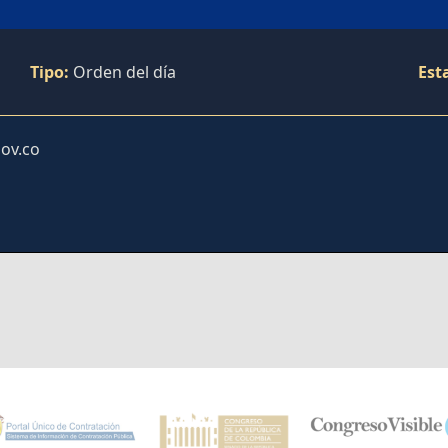
Tipo:
Orden del día
Est
ov.co