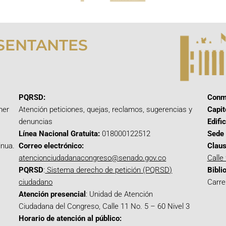
SENTANTES
PQRSD:
Conm
mer
Atención peticiones, quejas, reclamos, sugerencias y
Capit
denuncias
Edifi
Línea Nacional Gratuita:
018000122512
Sede 
inua.
Correo electrónico:
Claus
atencionciudadanacongreso@senado.gov.co
Calle
PQRSD
:
Sistema derecho de petición (PQRSD)
Bibli
ciudadano
Carre
Atención presencial
: Unidad de Atención
Ciudadana del Congreso, Calle 11 No. 5 – 60 Nivel 3
Horario de atención al público: