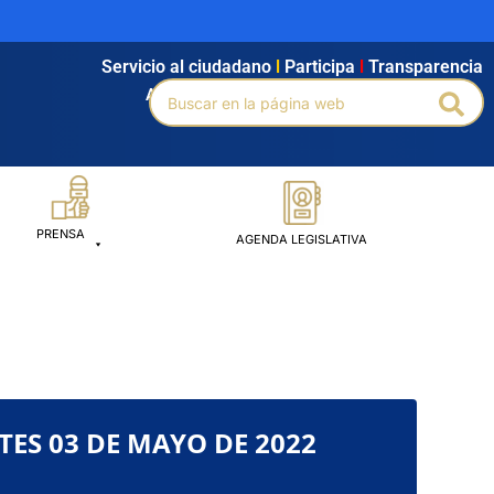
Servicio al ciudadano
l
Participa
l
Transparencia
Buscar
Agendamiento
l
Intranet
l
Búsqueda avanzada
Bus
por:
PRENSA
AGENDA LEGISLATIVA
TES 03 DE MAYO DE 2022