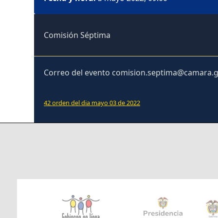
Comisión Séptima
Correo del evento comision.septima@camara.g
42 orden del dia mayo 03 de 2022