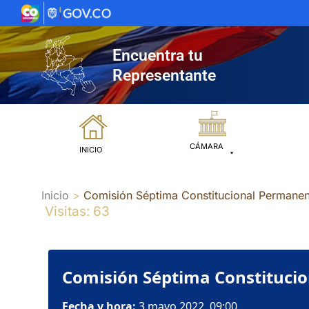
Ir
al
contenido
Encuentra tu
Representante
CÁMARA
INICIO
Inicio
Comisión Séptima Constitucional Perma
Visitas: 63
Comisión Séptima Constituc
Fecha y hora:
3 mayo 2022, 09:00