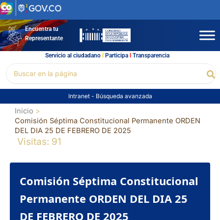
Ir
al
contenido
Encuentra tu
Representante
Servicio al ciudadano
l
Participa
l
Transparencia
Buscar
Bu
por:
Intranet
-
Búsqueda avanzada
Inicio
Comisión Séptima Constitucional Permanente ORDEN
DEL DIA 25 DE FEBRERO DE 2025
Visitas: 91
Comisión Séptima Constitucional
Permanente ORDEN DEL DIA 25
DE FEBRERO DE 2025