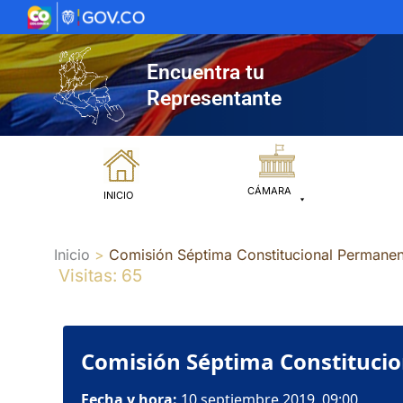
Ir
al
contenido
Encuentra tu
Representante
CÁMARA
INICIO
Inicio
Comisión Séptima Constitucional Permanen
Visitas: 65
Comisión Séptima Constitucio
Fecha y hora:
10 septiembre 2019, 09:00