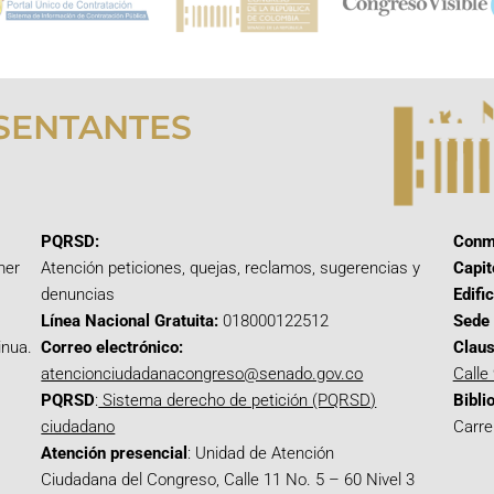
SENTANTES
PQRSD:
Conm
mer
Atención peticiones, quejas, reclamos, sugerencias y
Capit
denuncias
Edifi
Línea Nacional Gratuita:
018000122512
Sede 
inua.
Correo electrónico:
Claus
atencionciudadanacongreso@senado.gov.co
Calle
PQRSD
:
Sistema derecho de petición (PQRSD)
Bibli
ciudadano
Carre
Atención presencial
: Unidad de Atención
Ciudadana del Congreso, Calle 11 No. 5 – 60 Nivel 3