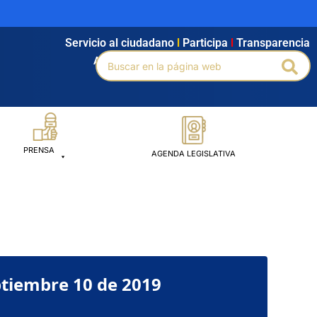
Servicio al ciudadano
l
Participa
l
Transparencia
Buscar
Agendamiento
l
Intranet
l
Búsqueda avanzada
Bus
por:
PRENSA
AGENDA LEGISLATIVA
ptiembre 10 de 2019