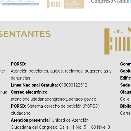
SENTANTES
PQRSD:
Conm
mer
Atención peticiones, quejas, reclamos, sugerencias y
Capit
denuncias
Edifi
Línea Nacional Gratuita:
018000122512
Sede 
inua.
Correo electrónico:
Claus
atencionciudadanacongreso@senado.gov.co
Calle
PQRSD
:
Sistema derecho de petición (PQRSD)
Bibli
ciudadano
Carre
Atención presencial
: Unidad de Atención
Ciudadana del Congreso, Calle 11 No. 5 – 60 Nivel 3