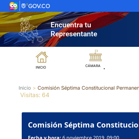
Ir
al
contenido
Encuentra tu
Representante
CÁMARA
INICIO
Inicio
Comisión Séptima Constitucional Permanen
Visitas: 64
Comisión Séptima Constitucio
Fecha y hora:
6 noviembre 2019, 09:00