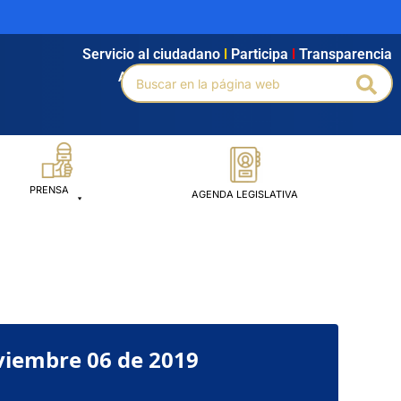
Servicio al ciudadano
l
Participa
l
Transparencia
Buscar
Agendamiento
l
Intranet
l
Búsqueda avanzada
Bus
por:
PRENSA
AGENDA LEGISLATIVA
viembre 06 de 2019