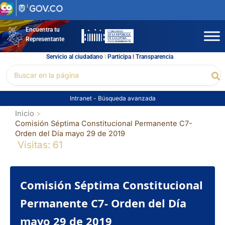
Ir
al
contenido
Encuentra tu
Representante
Servicio al ciudadano
l
Participa
l
Transparencia
Buscar
Bu
por:
Intranet
-
Búsqueda avanzada
Inicio
Comisión Séptima Constitucional Permanente C7-
Orden del Día mayo 29 de 2019
Visitas: 61
Comisión Séptima Constitucional
Permanente C7- Orden del Día
mayo 29 de 2019