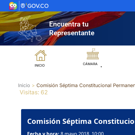
Ir
al
contenido
Encuentra tu
Representante
CÁMARA
INICIO
Inicio
Comisión Séptima Constitucional Permanen
Visitas: 62
Comisión Séptima Constitucio
Fecha y hora:
8 mayo 2018, 10:00