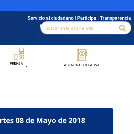
Servicio al ciudadano
l
Participa
l
Transparencia
Buscar
Agendamiento
l
Intranet
l
Búsqueda avanzada
Bus
por:
PRENSA
AGENDA LEGISLATIVA
rtes 08 de Mayo de 2018