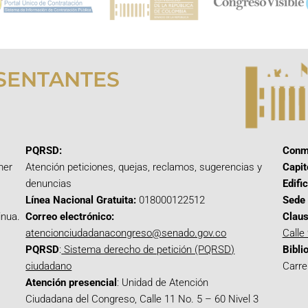
SENTANTES
PQRSD:
Conm
mer
Atención peticiones, quejas, reclamos, sugerencias y
Capit
denuncias
Edifi
Línea Nacional Gratuita:
018000122512
Sede 
inua.
Correo electrónico:
Claus
atencionciudadanacongreso@senado.gov.co
Calle
PQRSD
:
Sistema derecho de petición (PQRSD)
Bibli
ciudadano
Carre
Atención presencial
: Unidad de Atención
Ciudadana del Congreso, Calle 11 No. 5 – 60 Nivel 3