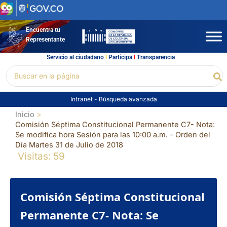
Ir
al
contenido
Encuentra tu
Representante
Servicio al ciudadano
l
Participa
l
Transparencia
Buscar
Bu
por:
Intranet
-
Búsqueda avanzada
Inicio
Comisión Séptima Constitucional Permanente C7- Nota:
Se modifica hora Sesión para las 10:00 a.m. – Orden del
Día Martes 31 de Julio de 2018
Visitas: 59
Comisión Séptima Constitucional
Permanente C7- Nota: Se