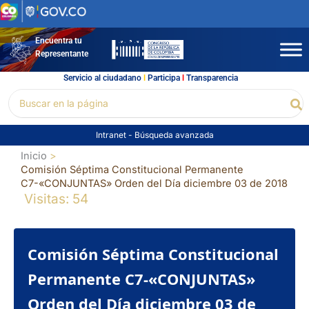
Ir
al
contenido
Encuentra tu
Representante
Servicio al ciudadano
l
Participa
l
Transparencia
Buscar
Bu
por:
Intranet
-
Búsqueda avanzada
Inicio
Comisión Séptima Constitucional Permanente
C7-«CONJUNTAS» Orden del Día diciembre 03 de 2018
Visitas: 54
Comisión Séptima Constitucional
Permanente C7-«CONJUNTAS»
Orden del Día diciembre 03 de