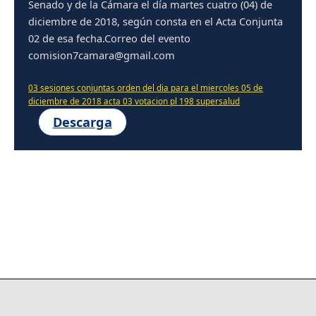
Senado y de la Cámara el día martes cuatro (04) de
diciembre de 2018, según consta en el Acta Conjunta
02 de esa fecha.Correo del evento
comision7camara@gmail.com
03 sesiones conjuntas orden del dia para el miercoles 05 de
diciembre de 2018 acta 03 votacion pl 198 supersalud
Descarga