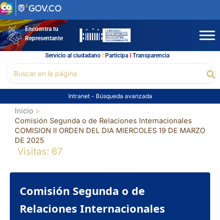
Ir
al
contenido
Encuentra tu
Representante
Servicio al ciudadano
l
Participa
l
Transparencia
Buscar
Bu
por:
Intranet
-
Búsqueda avanzada
Inicio
Comisión Segunda o de Relaciones Internacionales
COMISION II ORDEN DEL DIA MIERCOLES 19 DE MARZO
DE 2025
Visitas: 67
Comisión Segunda o de
Relaciones Internacionales