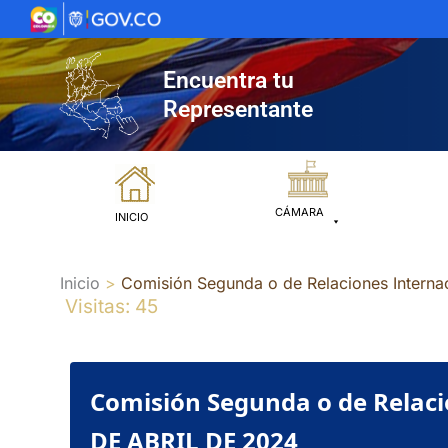
Ir
al
contenido
Encuentra tu
Representante
CÁMARA
INICIO
Inicio
Comisión Segunda o de Relaciones Inter
Visitas: 45
Comisión Segunda o de Relac
DE ABRIL DE 2024