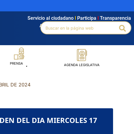
Servicio al ciudadano
l
Participa
l
Transparencia
Buscar
Agendamiento
l
Intranet
l
Búsqueda avanzada
Bus
por:
PRENSA
AGENDA LEGISLATIVA
ABRIL DE 2024
RDEN DEL DIA MIERCOLES 17