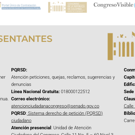
SENTANTES
PQRSD:
Conm
mer
Atención peticiones, quejas, reclamos, sugerencias y
Capit
denuncias
Edifi
Línea Nacional Gratuita:
018000122512
Sede 
inua.
Correo electrónico:
Claus
atencionciudadanacongreso@senado.gov.co
Calle
PQRSD
:
Sistema derecho de petición (PQRSD)
Bibli
ciudadano
Carre
Atención presencial
: Unidad de Atención