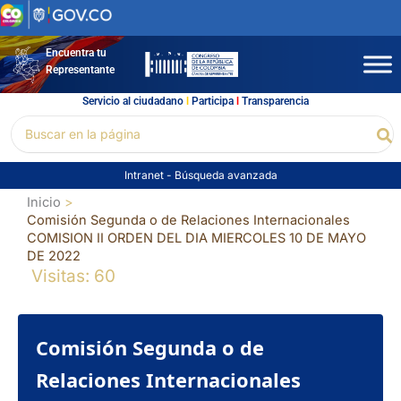
Ir
al
contenido
Encuentra tu
Representante
Servicio al ciudadano
l
Participa
l
Transparencia
Buscar
Bu
por:
Intranet
-
Búsqueda avanzada
Inicio
Comisión Segunda o de Relaciones Internacionales
COMISION II ORDEN DEL DIA MIERCOLES 10 DE MAYO
DE 2022
Visitas: 60
Comisión Segunda o de
Relaciones Internacionales