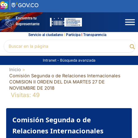
Ir
al
contenido
Encuentra tu
Representante
Servicio al ciudadano
l
Participa
l
Transparencia
Buscar
Bu
por:
Intranet
-
Búsqueda avanzada
Inicio
Comisión Segunda o de Relaciones Internacionales
COMISION II ORDEN DEL DIA MARTES 27 DE
NOVIEMBRE DE 2018
Visitas: 49
Comisión Segunda o de
Relaciones Internacionales