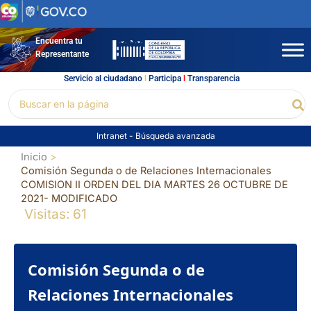
Ir
al
contenido
Encuentra tu
Representante
Servicio al ciudadano
l
Participa
l
Transparencia
Buscar
Bu
por:
Intranet
-
Búsqueda avanzada
Inicio
Comisión Segunda o de Relaciones Internacionales
COMISION II ORDEN DEL DIA MARTES 26 OCTUBRE DE
2021- MODIFICADO
Visitas: 61
Comisión Segunda o de
Relaciones Internacionales