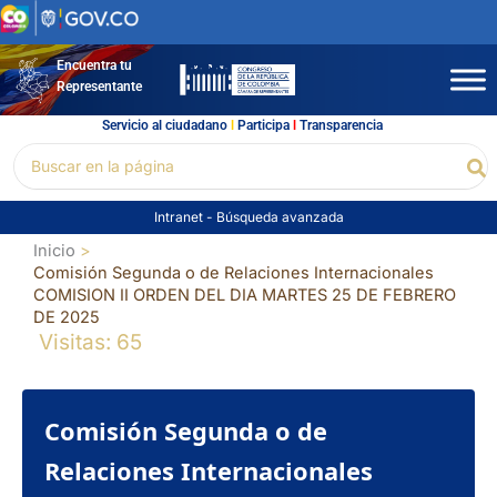
Ir
al
contenido
Encuentra tu
Representante
Servicio al ciudadano
l
Participa
l
Transparencia
Buscar
Bu
por:
Intranet
-
Búsqueda avanzada
Inicio
Comisión Segunda o de Relaciones Internacionales
COMISION II ORDEN DEL DIA MARTES 25 DE FEBRERO
DE 2025
Visitas: 65
Comisión Segunda o de
Relaciones Internacionales