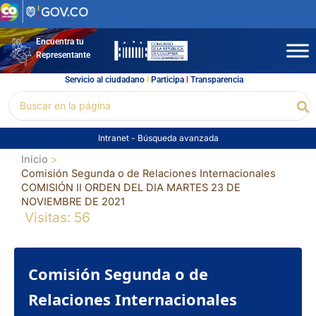
Ir
al
contenido
Encuentra tu
Representante
Servicio al ciudadano
l
Participa
l
Transparencia
Buscar
Bu
por:
Intranet
-
Búsqueda avanzada
Inicio
Comisión Segunda o de Relaciones Internacionales
COMISIÓN II ORDEN DEL DIA MARTES 23 DE
NOVIEMBRE DE 2021
Visitas: 56
Comisión Segunda o de
Relaciones Internacionales