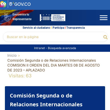
Ir
al
contenido
Encuentra tu
Representante
Servicio al ciudadano
l
Participa
l
Transparencia
Buscar
Bu
por:
Intranet
-
Búsqueda avanzada
Inicio
Comisión Segunda o de Relaciones Internacionales
COMISION II ORDEN DEL DIA MARTES 08 DE AGOSTO
DE 2023 – APLAZADO
Visitas: 63
Comisión Segunda o de
Relaciones Internacionales