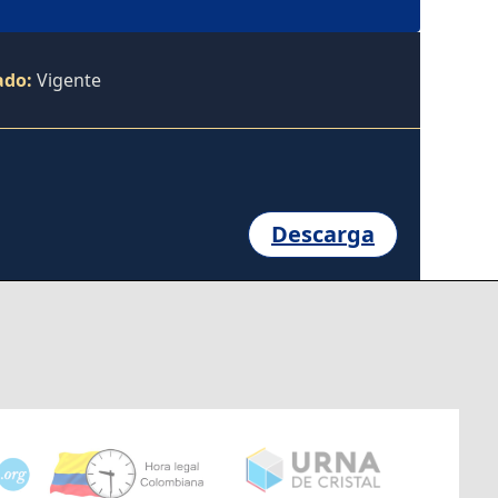
ado:
Vigente
Descarga