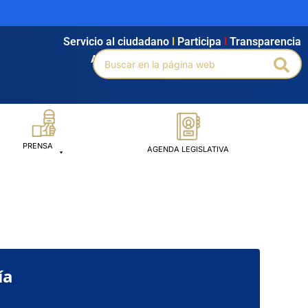
Servicio al ciudadano
l
Participa
l
Transparencia
Buscar
Agendamiento
l
Intranet
l
Búsqueda avanzada
Bus
por:
PRENSA
AGENDA LEGISLATIVA
ía