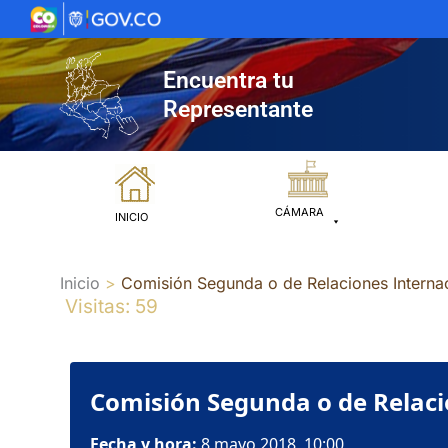
Ir
al
contenido
Encuentra tu
Representante
CÁMARA
INICIO
Inicio
Comisión Segunda o de Relaciones Internac
Visitas: 59
Comisión Segunda o de Relacio
Fecha y hora:
8 mayo 2018, 10:00