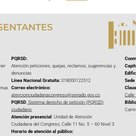
SENTANTES
PQRSD:
Conm
mer
Atención peticiones, quejas, reclamos, sugerencias y
Capit
denuncias
Edifi
Línea Nacional Gratuita:
018000122512
Sede 
inua.
Correo electrónico:
Claus
atencionciudadanacongreso@senado.gov.co
Calle
PQRSD
:
Sistema derecho de petición (PQRSD)
Bibli
ciudadano
Carre
Atención presencial
: Unidad de Atención
Ciudadana del Congreso, Calle 11 No. 5 – 60 Nivel 3
Horario de atención al público: