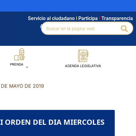
Servicio al ciudadano
l
Participa
l
Transparencia
Buscar
Agendamiento
l
Intranet
l
Búsqueda avanzada
Bus
por:
PRENSA
AGENDA LEGISLATIVA
8 DE MAYO DE 2019
 II ORDEN DEL DIA MIERCOLES