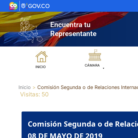
Ir
al
contenido
Encuentra tu
Representante
CÁMARA
INICIO
Inicio
Comisión Segunda o de Relaciones Inter
Visitas: 50
Comisión Segunda o de Relac
08 DE MAYO DE 2019