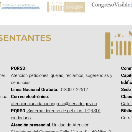
SENTANTES
PQRSD:
Conm
mer
Atención peticiones, quejas, reclamos, sugerencias y
Capit
denuncias
Edifi
Línea Nacional Gratuita:
018000122512
Sede 
inua.
Correo electrónico:
Claus
atencionciudadanacongreso@senado.gov.co
Calle
PQRSD
:
Sistema derecho de petición (PQRSD)
Bibli
ciudadano
Carre
Atención presencial
: Unidad de Atención