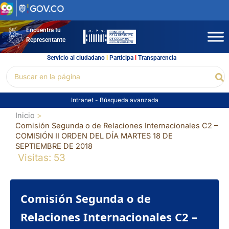
Ir
al
contenido
Encuentra tu
Representante
Servicio al ciudadano
l
Participa
l
Transparencia
Buscar
Bu
por:
Intranet
-
Búsqueda avanzada
Inicio
Comisión Segunda o de Relaciones Internacionales C2 –
COMISIÓN II ORDEN DEL DÍA MARTES 18 DE
SEPTIEMBRE DE 2018
Visitas: 53
Comisión Segunda o de
Relaciones Internacionales C2 –