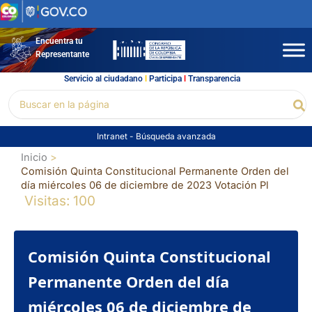
Ir
al
contenido
Encuentra tu
Representante
Servicio al ciudadano
l
Participa
l
Transparencia
Buscar
Bu
por:
Intranet
-
Búsqueda avanzada
Inicio
Comisión Quinta Constitucional Permanente Orden del
día miércoles 06 de diciembre de 2023 Votación Pl
Visitas: 100
Comisión Quinta Constitucional
Permanente Orden del día
miércoles 06 de diciembre de