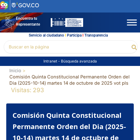
Ir
al
contenido
Encuentra tu
Representante
Servicio al ciudadano
l
Participa
l
Transparencia
Buscar
Bu
por:
Intranet
-
Búsqueda avanzada
Inicio
Comisión Quinta Constitucional Permanente Orden del
Dia (2025-10-14) martes 14 de octubre de 2025 vot pls
Visitas: 293
Comisión Quinta Constitucional
Permanente Orden del Dia (2025-
10-14) martes 14 de octubre de