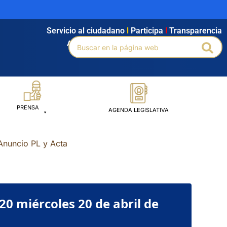
Servicio al ciudadano
l
Participa
l
Transparencia
Buscar
Agendamiento
l
Intranet
l
Búsqueda avanzada
Bus
por:
PRENSA
AGENDA LEGISLATIVA
Anuncio PL y Acta
0 miércoles 20 de abril de