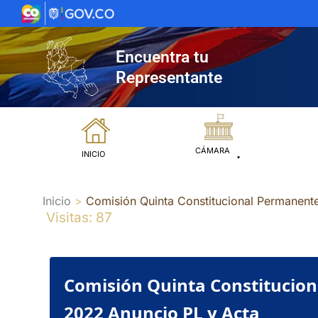
Ir
al
contenido
Encuentra tu
Representante
CÁMARA
INICIO
Inicio
Comisión Quinta Constitucional Permanente
Visitas: 87
Comisión Quinta Constituciona
2022 Anuncio PL y Acta