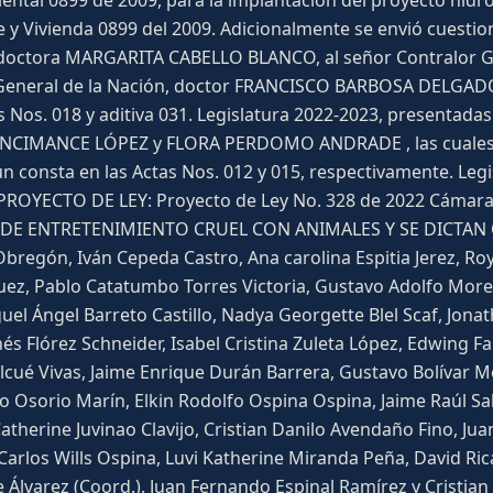
iental 0899 de 2009, para la implantación del proyecto hidr
y Vivienda 0899 del 2009. Adicionalmente se envió cuestiona
, doctora MARGARITA CABELLO BLANCO, al señor Contralor G
eneral de la Nación, doctor FRANCISCO BARBOSA DELGADO, 
os. 018 y aditiva 031. Legislatura 2022-2023, presentada
IMANCE LÓPEZ y FLORA PERDOMO ANDRADE , las cuales fue
n consta en las Actas Nos. 012 y 015, respectivamente. Le
OYECTO DE LEY: Proyecto de Ley No. 328 de 2022 Cámara,
E ENTRETENIMIENTO CRUEL CON ANIMALES Y SE DICTAN OT
 Obregón, Iván Cepeda Castro, Ana carolina Espitia Jerez, 
íguez, Pablo Catatumbo Torres Victoria, Gustavo Adolfo Mor
el Ángel Barreto Castillo, Nadya Georgette Blel Scaf, Jon
a Inés Flórez Schneider, Isabel Cristina Zuleta López, Edwing 
cué Vivas, Jaime Enrique Durán Barrera, Gustavo Bolívar M
ago Osorio Marín, Elkin Rodolfo Ospina Ospina, Jaime Raúl 
Catherine Juvinao Clavijo, Cristian Danilo Avendaño Fino, 
 Carlos Wills Ospina, Luvi Katherine Miranda Peña, David 
Álvarez (Coord.), Juan Fernando Espinal Ramírez y Cristian