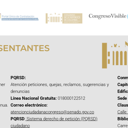
SENTANTES
PQRSD:
Conm
mer
Atención peticiones, quejas, reclamos, sugerencias y
Capit
denuncias
Edifi
Línea Nacional Gratuita:
018000122512
Sede 
inua.
Correo electrónico:
Claus
atencionciudadanacongreso@senado.gov.co
Calle
PQRSD
:
Sistema derecho de petición (PQRSD)
Bibli
ciudadano
Carre