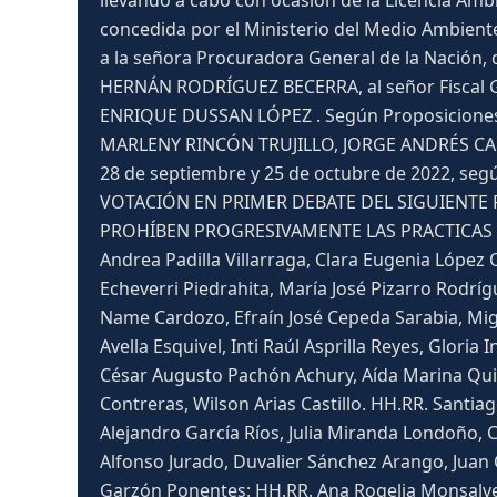
llevando a cabo con ocasión de la Licencia Amb
concedida por el Ministerio del Medio Ambiente 
a la señora Procuradora General de la Nación
HERNÁN RODRÍGUEZ BECERRA, al señor Fiscal G
ENRIQUE DUSSAN LÓPEZ . Según Proposiciones N
MARLENY RINCÓN TRUJILLO, JORGE ANDRÉS CANC
28 de septiembre y 25 de octubre de 2022, segú
VOTACIÓN EN PRIMER DEBATE DEL SIGUIENTE PR
PROHÍBEN PROGRESIVAMENTE LAS PRACTICAS D
Andrea Padilla Villarraga, Clara Eugenia López
Echeverri Piedrahita, María José Pizarro Rodr
Name Cardozo, Efraín José Cepeda Sarabia, Migu
Avella Esquivel, Inti Raúl Asprilla Reyes, Glori
César Augusto Pachón Achury, Aída Marina Quil
Contreras, Wilson Arias Castillo. HH.RR. Santi
Alejandro García Ríos, Julia Miranda Londoño, 
Alfonso Jurado, Duvalier Sánchez Arango, Juan
Garzón Ponentes: HH.RR. Ana Rogelia Monsalve 