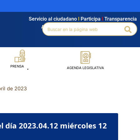
Servicio al ciudadano
l
Participa
l
Transparencia
Buscar
Agendamiento
l
Intranet
l
Búsqueda avanzada
Bus
por:
PRENSA
AGENDA LEGISLATIVA
ril de 2023
 día 2023.04.12 miércoles 12