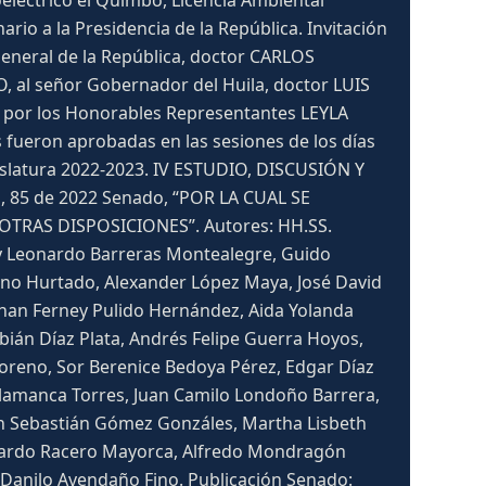
oeléctrico el Quimbo, Licencia Ambiental
rio a la Presidencia de la República. Invitación
eneral de la República, doctor CARLOS
al señor Gobernador del Huila, doctor LUIS
s por los Honorables Representantes LEYLA
ron aprobadas en las sesiones de los días
gislatura 2022-2023. IV ESTUDIO, DISCUSIÓN Y
 85 de 2022 Senado, “POR LA CUAL SE
RAS DISPOSICIONES”. Autores: HH.SS.
Roy Leonardo Barreras Montealegre, Guido
eno Hurtado, Alexander López Maya, José David
athan Ferney Pulido Hernández, Aida Yolanda
Fabián Díaz Plata, Andrés Felipe Guerra Hoyos,
oreno, Sor Berenice Bedoya Pérez, Edgar Díaz
Salamanca Torres, Juan Camilo Londoño Barrera,
Juan Sebastián Gómez Gonzáles, Martha Lisbeth
Ricardo Racero Mayorca, Alfredo Mondragón
 Danilo Avendaño Fino. Publicación Senado: