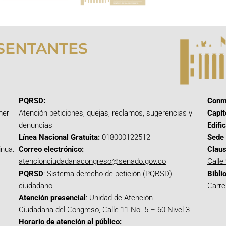
SENTANTES
PQRSD:
Conm
mer
Atención peticiones, quejas, reclamos, sugerencias y
Capit
denuncias
Edifi
Línea Nacional Gratuita:
018000122512
Sede 
inua.
Correo electrónico:
Claus
atencionciudadanacongreso@senado.gov.co
Calle
PQRSD
:
Sistema derecho de petición (PQRSD)
Bibli
ciudadano
Carre
Atención presencial
: Unidad de Atención
Ciudadana del Congreso, Calle 11 No. 5 – 60 Nivel 3
Horario de atención al público: