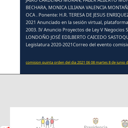
JAIRO CÁRDENAS MORAN, FABER ALBERTO MUÑO
BECHARA, MONICA LILIANA VALENCIA MONTAÑ
OCA . Ponente: H.R. TERESA DE JESUS ENRIQUEZ
2021 Anunciado en la sesión virtual, plataforma 
2003. IV Anuncio Proyectos de Ley V Negocios
LONDOÑO JOSÉ EDILBERTO CAICEDO SASTOQUE PR
Legislatura 2020-2021Correo del evento comis
comision quinta orden del dia 2021 06 08 martes 8 de junio 