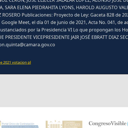
Z CERON, JOSE ELIECER SALAZAR LOPEZ, ALONSO JOSÉ DE
A, SARA ELENA PIEDRAHITA LYONS, HAROLD AUGUSTO VAL
 ROSERO Publicaciones: Proyecto de Ley: Gaceta 828 de 20
Google Meet, el día 01 de junio de 2021, Acta No. 041, de ac
 Sustanciados por la Presidencia VI Lo que propongan los
ESIDENTE VICEPRESIDENTE JAIR JOSÉ EBRATT DIAZ SECRET
ion.quinta@camara.gov.co
de 2021 votacion pl