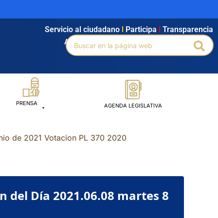
Servicio al ciudadano
l
Participa
l
Transparencia
Buscar
Agendamiento
l
Intranet
l
Búsqueda avanzada
Bus
por:
PRENSA
AGENDA LEGISLATIVA
unio de 2021 Votacion PL 370 2020
 del Día 2021.06.08 martes 8