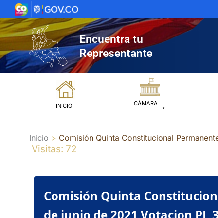
Ir
al
contenido
Encuentra tu
Representante
CÁMARA
INICIO
Inicio
Comisión Quinta Constitucional Permanent
Visitas: 72
Comisión Quinta Constitucion
de junio de 2021 Votacion PL 