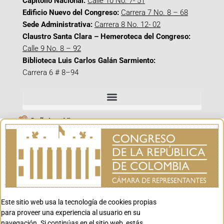
Capitolio Nacional:
Calle 10 No. 7- 51
Edificio Nuevo del Congreso:
Carrera 7 No. 8 – 68
Sede Administrativa:
Carrera 8 No. 12- 02
Claustro Santa Clara – Hemeroteca del Congreso:
Calle 9 No. 8 – 92
Biblioteca Luis Carlos Galán Sarmiento:
Carrera 6 # 8–94
Señal en Vivo
Facebook_@CamaraColombia
Instagram_@CamaraColombia
X_@CamaraColombia
Youtube_@CamaraColombia
Tiktok_@CamaraColombia
Este sitio web usa la tecnología de cookies propias
para proveer una experiencia al usuario en su
Youtube_@CanalCongreso
navegación. Si continúas en el sitio web, estás