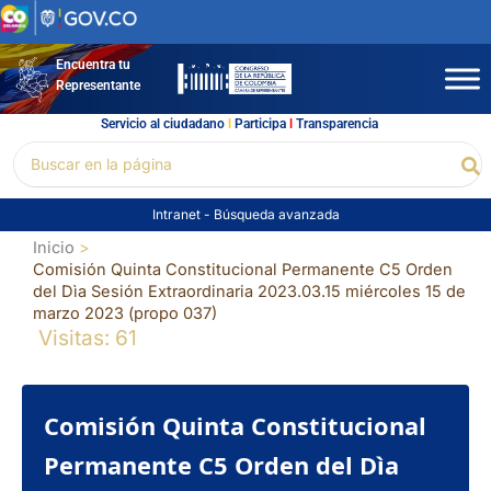
Ir
al
contenido
Encuentra tu
Representante
Servicio al ciudadano
l
Participa
l
Transparencia
Buscar
Bu
por:
Intranet
-
Búsqueda avanzada
Inicio
Comisión Quinta Constitucional Permanente C5 Orden
del Dìa Sesión Extraordinaria 2023.03.15 miércoles 15 de
marzo 2023 (propo 037)
Visitas: 61
Comisión Quinta Constitucional
Permanente C5 Orden del Dìa