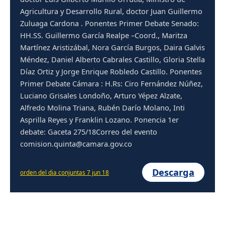
Agricultura y Desarrollo Rural, doctor Juan Guillermo
Zuluaga Cardona . Ponentes Primer Debate Senado:
HH.SS. Guillermo García Realpe –Coord., Maritza
Martínez Aristizábal, Nora García Burgos, Daira Galvis
Méndez, Daniel Alberto Cabrales Castillo, Gloria Stella
Díaz Ortiz y Jorge Enrique Robledo Castillo. Ponentes
Primer Debate Cámara : H.Rs: Ciro Fernández Núñez,
Luciano Grisales Londoño, Arturo Yépez Alzate,
Alfredo Molina Triana, Rubén Darío Molano, Inti
Asprilla Reyes y Franklin Lozano. Ponencia 1er
debate: Gaceta 275/18Correo del evento
comision.quinta@camara.gov.co
Descarga
orden del dia conjuntas 7 jun 18