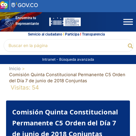
Ir
al
contenido
Encuentra tu
Representante
Servicio al ciudadano
l
Participa
l
Transparencia
Buscar
Bu
por:
Intranet
-
Búsqueda avanzada
Inicio
Comisión Quinta Constitucional Permanente C5 Orden
del Día 7 de junio de 2018 Conjuntas
Visitas: 54
Comisión Quinta Constitucional
Permanente C5 Orden del Día 7
de junio de 2018 Conjuntas