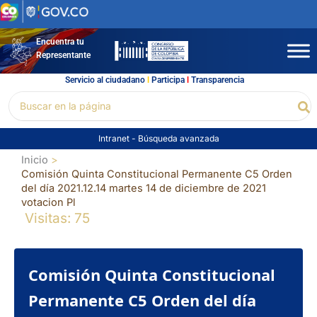
Ir
al
contenido
Encuentra tu
Representante
Servicio al ciudadano
l
Participa
l
Transparencia
Buscar
Bu
por:
Intranet
-
Búsqueda avanzada
Inicio
Comisión Quinta Constitucional Permanente C5 Orden
del día 2021.12.14 martes 14 de diciembre de 2021
votacion Pl
Visitas: 75
Comisión Quinta Constitucional
Permanente C5 Orden del día