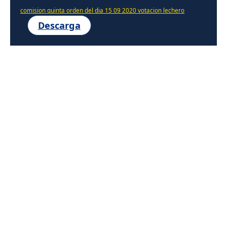
comision quinta orden del dia 15 09 2020 votacion lechero
Descarga