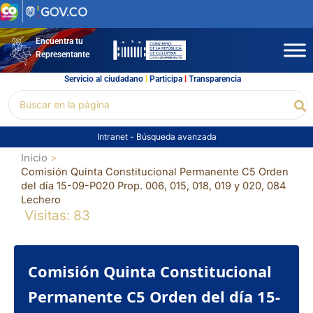
Ir
al
contenido
Encuentra tu
Representante
Servicio al ciudadano
l
Participa
l
Transparencia
Buscar
Bu
por:
Intranet
-
Búsqueda avanzada
Inicio
Comisión Quinta Constitucional Permanente C5 Orden
del día 15-09-P020 Prop. 006, 015, 018, 019 y 020, 084
Lechero
Visitas: 83
Comisión Quinta Constitucional
Permanente C5 Orden del día 15-