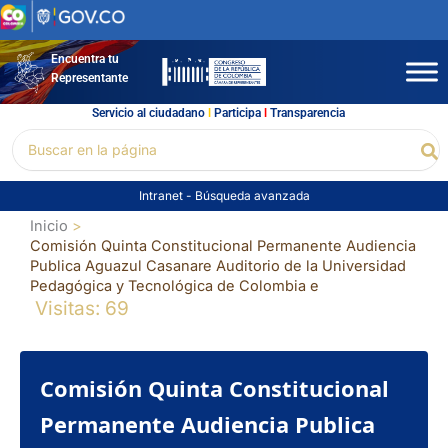
Ir
al
contenido
Encuentra tu
Representante
Servicio al ciudadano
l
Participa
l
Transparencia
Buscar
Bu
por:
Intranet
-
Búsqueda avanzada
Inicio
Comisión Quinta Constitucional Permanente Audiencia
Publica Aguazul Casanare Auditorio de la Universidad
Pedagógica y Tecnológica de Colombia e
Visitas: 69
Comisión Quinta Constitucional
Permanente Audiencia Publica