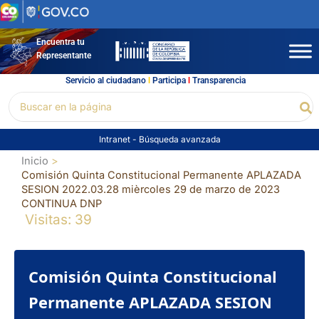
Ir
al
contenido
Encuentra tu
Representante
Servicio al ciudadano
l
Participa
l
Transparencia
Buscar
Bu
por:
Intranet
-
Búsqueda avanzada
Inicio
Comisión Quinta Constitucional Permanente APLAZADA
SESION 2022.03.28 mièrcoles 29 de marzo de 2023
CONTINUA DNP
Visitas: 39
Comisión Quinta Constitucional
Permanente APLAZADA SESION