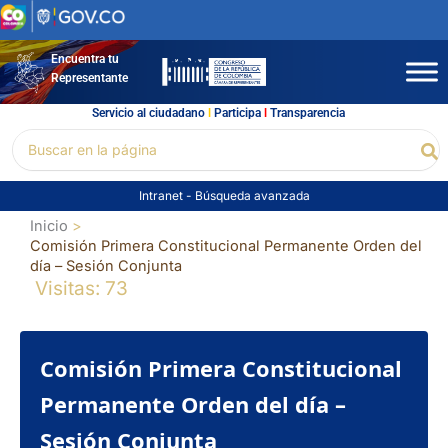
Ir
al
contenido
Encuentra tu
Representante
Servicio al ciudadano
l
Participa
l
Transparencia
Buscar
Bu
por:
Intranet
-
Búsqueda avanzada
Inicio
Comisión Primera Constitucional Permanente Orden del
día – Sesión Conjunta
Visitas: 73
Comisión Primera Constitucional
Permanente Orden del día –
Sesión Conjunta