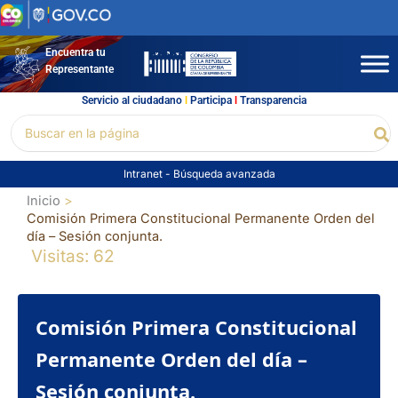
Ir
al
contenido
Encuentra tu
Representante
Servicio al ciudadano
l
Participa
l
Transparencia
Buscar
Bu
por:
Intranet
-
Búsqueda avanzada
Inicio
Comisión Primera Constitucional Permanente Orden del
día – Sesión conjunta.
Visitas: 62
Comisión Primera Constitucional
Permanente Orden del día –
Sesión conjunta.