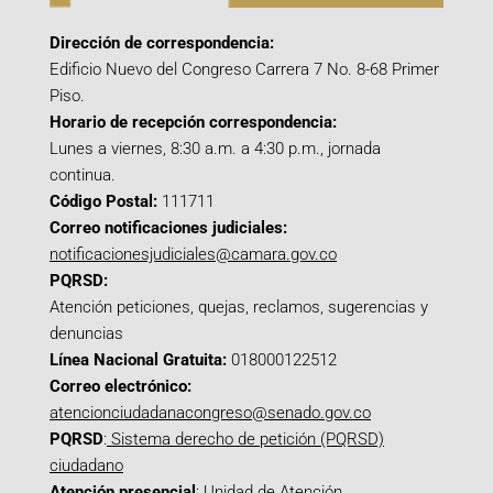
Dirección de correspondencia:
Edificio Nuevo del Congreso Carrera 7 No. 8-68 Primer
Piso.
Horario de recepción correspondencia:
Lunes a viernes, 8:30 a.m. a 4:30 p.m., jornada
continua.
Código Postal:
111711
Correo notificaciones judiciales:
notificacionesjudiciales@camara.gov.co
PQRSD:
Atención peticiones, quejas, reclamos, sugerencias y
denuncias
Línea Nacional Gratuita:
018000122512
Correo electrónico:
atencionciudadanacongreso@senado.gov.co
PQRSD
:
Sistema derecho de petición (PQRSD)
ciudadano
Atención presencial
: Unidad de Atención