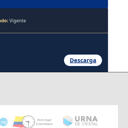
ado:
Vigente
Descarga