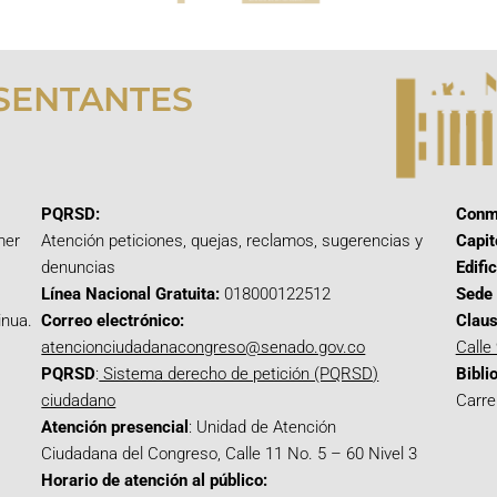
SENTANTES
PQRSD:
Conm
mer
Atención peticiones, quejas, reclamos, sugerencias y
Capit
denuncias
Edifi
Línea Nacional Gratuita:
018000122512
Sede 
inua.
Correo electrónico:
Claus
atencionciudadanacongreso@senado.gov.co
Calle
PQRSD
:
Sistema derecho de petición (PQRSD)
Bibli
ciudadano
Carre
Atención presencial
: Unidad de Atención
Ciudadana del Congreso, Calle 11 No. 5 – 60 Nivel 3
Horario de atención al público: