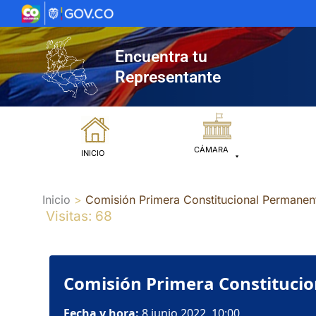
Ir
al
contenido
Encuentra tu
Representante
CÁMARA
INICIO
Inicio
Comisión Primera Constitucional Permanent
Visitas: 68
Comisión Primera Constitucio
Fecha y hora:
8 junio 2022, 10:00