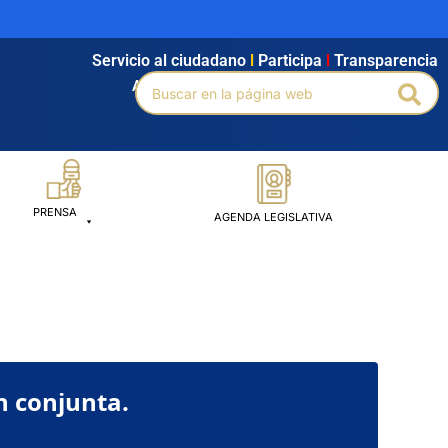
Servicio al ciudadano
l
Participa
l
Transparencia
Buscar
Agendamiento
l
Intranet
l
Búsqueda avanzada
Bus
por:
PRENSA
AGENDA LEGISLATIVA
n conjunta.