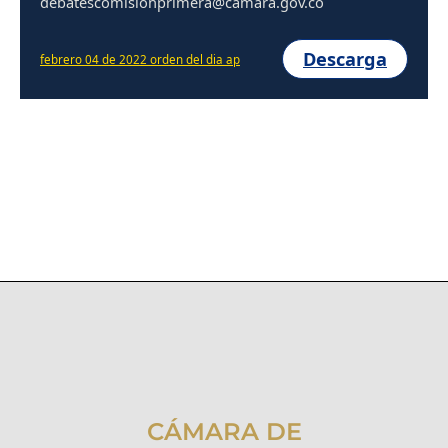
debatescomisionprimera@camara.gov.co
Descarga
febrero 04 de 2022 orden del dia ap
CÁMARA DE