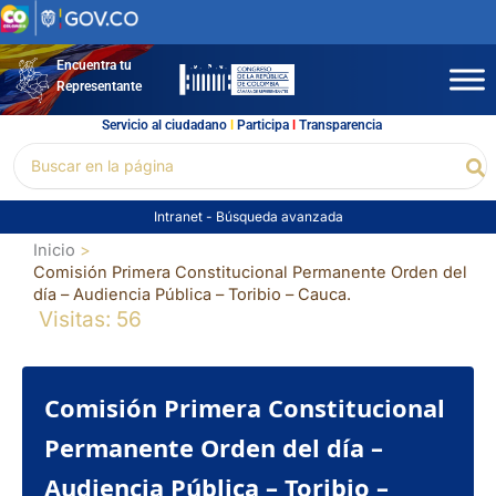
Ir
al
contenido
Encuentra tu
Representante
Servicio al ciudadano
l
Participa
l
Transparencia
Buscar
Bu
por:
Intranet
-
Búsqueda avanzada
Inicio
Comisión Primera Constitucional Permanente Orden del
día – Audiencia Pública – Toribio – Cauca.
Visitas: 56
Comisión Primera Constitucional
Permanente Orden del día –
Audiencia Pública – Toribio –