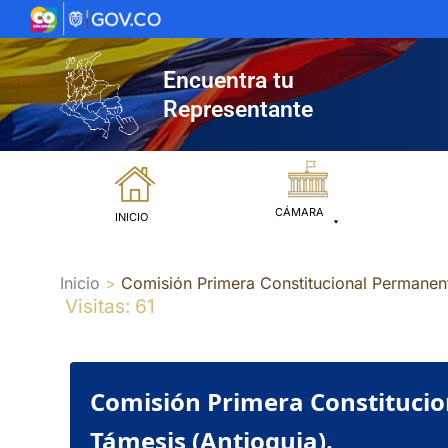
Ir
al
contenido
Encuentra tu
Representante
CÁMARA
INICIO
Inicio
Comisión Primera Constitucional Permanent
Visitas: 61
Comisión Primera Constitucio
Támesis (Antioquia).