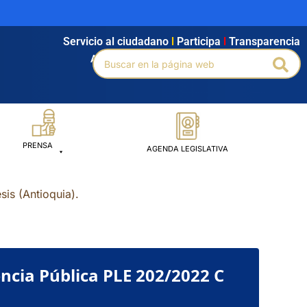
Servicio al ciudadano
l
Participa
l
Transparencia
Buscar
Agendamiento
l
Intranet
l
Búsqueda avanzada
Bus
por:
PRENSA
AGENDA LEGISLATIVA
is (Antioquia).
ncia Pública PLE 202/2022 C