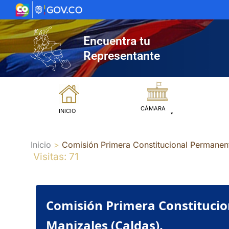
Ir
al
contenido
Encuentra tu
Representante
CÁMARA
INICIO
Inicio
Comisión Primera Constitucional Permanent
Visitas: 71
Comisión Primera Constitucio
Manizales (Caldas).