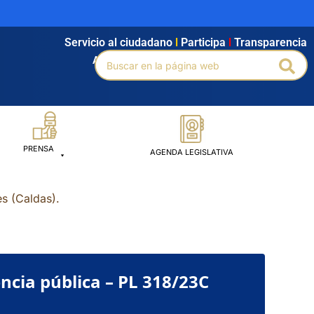
Servicio al ciudadano
l
Participa
l
Transparencia
Buscar
Agendamiento
l
Intranet
l
Búsqueda avanzada
Bus
por:
PRENSA
AGENDA LEGISLATIVA
s (Caldas).
ncia pública – PL 318/23C