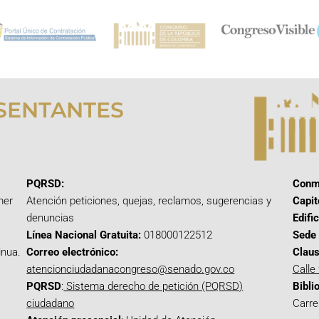
SENTANTES
PQRSD:
Conm
mer
Atención peticiones, quejas, reclamos, sugerencias y
Capit
denuncias
Edifi
Línea Nacional Gratuita:
018000122512
Sede 
inua.
Correo electrónico:
Claus
atencionciudadanacongreso@senado.gov.co
Calle
PQRSD
:
Sistema derecho de petición (PQRSD)
Bibli
ciudadano
Carre