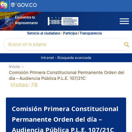
Ir
al
contenido
Encuentra tu
Representante
Servicio al ciudadano
l
Participa
l
Transparencia
Buscar
Bu
por:
Intranet
-
Búsqueda avanzada
Inicio
Comisión Primera Constitucional Permanente Orden del
día – Audiencia Pública P.L.E. 107/21C
Visitas: 78
Comisión Primera Constitucional
Permanente Orden del día –
Audiencia Pública P.L.E. 107/21C