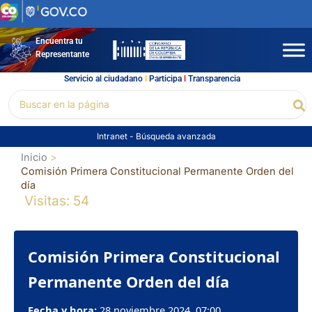
Ir
al
contenido
Encuentra tu
Representante
Servicio al ciudadano
l
Participa
l
Transparencia
Buscar
Bu
por:
Intranet
-
Búsqueda avanzada
Inicio
Comisión Primera Constitucional Permanente Orden del
día
Visitas: 54
Comisión Primera Constitucional
Permanente Orden del día
Fecha y hora:
28 noviembre 2024, 07:00