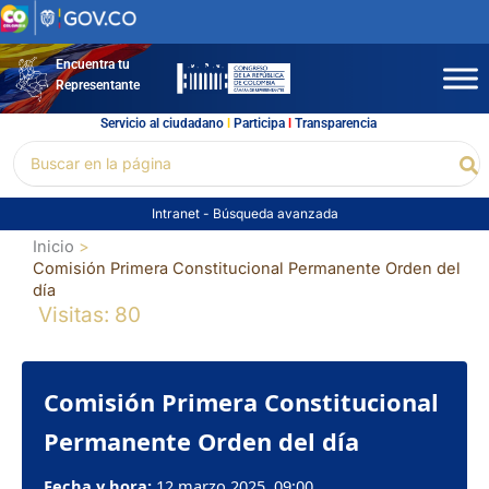
Ir
al
contenido
Encuentra tu
Representante
Servicio al ciudadano
l
Participa
l
Transparencia
Buscar
Bu
por:
Intranet
-
Búsqueda avanzada
Inicio
Comisión Primera Constitucional Permanente Orden del
día
Visitas: 80
Comisión Primera Constitucional
Permanente Orden del día
Fecha y hora:
12 marzo 2025, 09:00