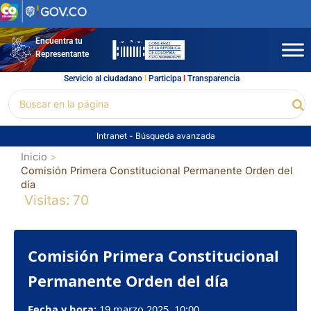
Ir
al
contenido
Encuentra tu
Representante
Servicio al ciudadano
l
Participa
l
Transparencia
Buscar
Bu
por:
Intranet
-
Búsqueda avanzada
Inicio
Comisión Primera Constitucional Permanente Orden del
día
Visitas: 70
Comisión Primera Constitucional
Permanente Orden del día
Fecha y hora:
19 marzo 2025, 10:00