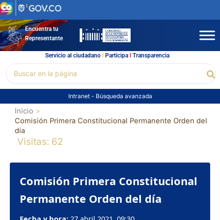
Ir
al
contenido
Encuentra tu
Representante
Servicio al ciudadano
l
Participa
l
Transparencia
Buscar
Bu
por:
Intranet
-
Búsqueda avanzada
Inicio
Comisión Primera Constitucional Permanente Orden del
día
Visitas: 62
Comisión Primera Constitucional
Permanente Orden del día
Fecha y hora:
27 abril 2021, 09:30