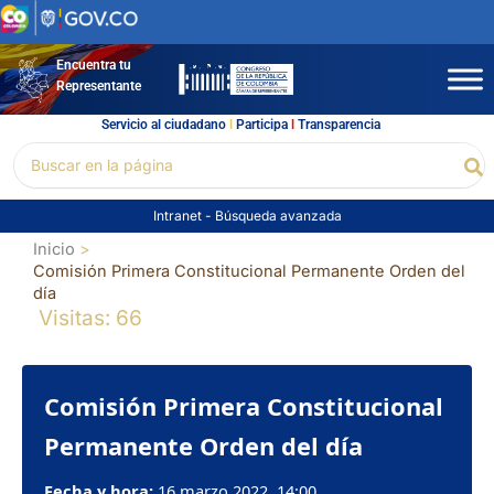
Ir
al
contenido
Encuentra tu
Representante
Servicio al ciudadano
l
Participa
l
Transparencia
Buscar
Bu
por:
Intranet
-
Búsqueda avanzada
Inicio
Comisión Primera Constitucional Permanente Orden del
día
Visitas: 66
Comisión Primera Constitucional
Permanente Orden del día
Fecha y hora:
16 marzo 2022, 14:00