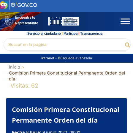
Ir
al
contenido
Encuentra tu
Representante
Servicio al ciudadano
l
Participa
l
Transparencia
Buscar
Bu
por:
Intranet
-
Búsqueda avanzada
Inicio
Comisión Primera Constitucional Permanente Orden del
día
Visitas: 62
Comisión Primera Constitucional
Permanente Orden del día
Fecha y hora:
9 junio 2022, 09:00