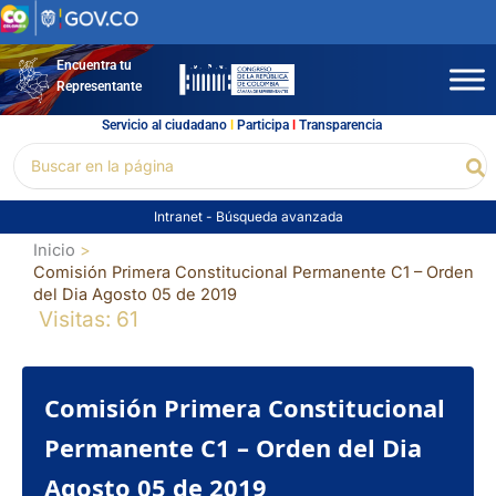
Ir
al
contenido
Encuentra tu
Representante
Servicio al ciudadano
l
Participa
l
Transparencia
Buscar
Bu
por:
Intranet
-
Búsqueda avanzada
Inicio
Comisión Primera Constitucional Permanente C1 – Orden
del Dia Agosto 05 de 2019
Visitas: 61
Comisión Primera Constitucional
Permanente C1 – Orden del Dia
Agosto 05 de 2019